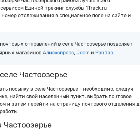
оозерье Частоозерского района лучше всего
сервисом Единой трекинг службы 1Track.ru
- номер отслеживания в специальное поле на сайте и
почтовых отправлений в селе Частоозерье позволяет
лярных магазинов
Алиэкспресс
,
Joom
и
Pandao
 селе Частоозерье
ать посылку в селе Частоозерье - необходимо, следуя
ке, найти свой населенный пункт, выбрать почтовое
м и затем перейти на страницу почтового отделения д
работы.
а Частоозерье