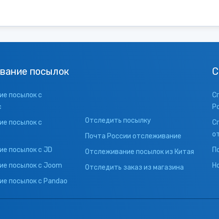
вание посылок
С
е посылок с
С
с
Р
Отследить посылку
е посылок с
С
о
Почта России отслеживание
е посылок с JD
П
Отслеживание посылок из Китая
ие посылок с Joom
Н
Отследить заказ из магазина
е посылок с Pandao