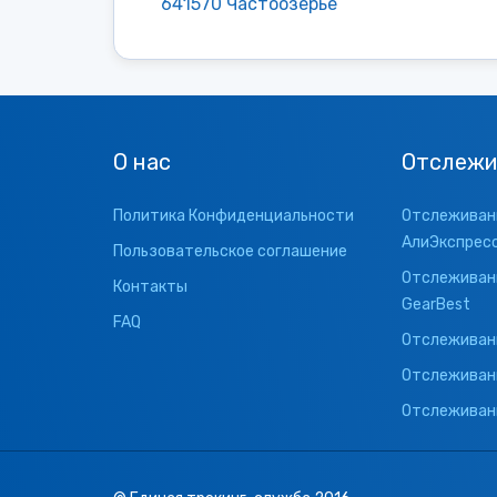
641570 Частоозерье
О нас
Отслежи
Политика Конфиденциальности
Отслеживани
АлиЭкспрес
Пользовательское соглашение
Отслеживани
Контакты
GearBest
FAQ
Отслеживани
Отслеживан
Отслеживани