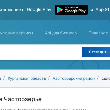
Google Play
App St
иложение в
и
чтовые сервисы
Api для бизнеса
Полезное
Отследить
я
Курганская область
Частоозерский район
сел
е Частоозерье