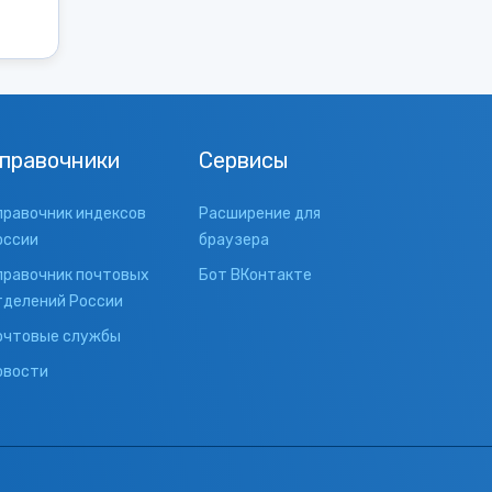
правочники
Сервисы
правочник индексов
Расширение для
оссии
браузера
правочник почтовых
Бот ВКонтакте
тделений России
очтовые службы
овости