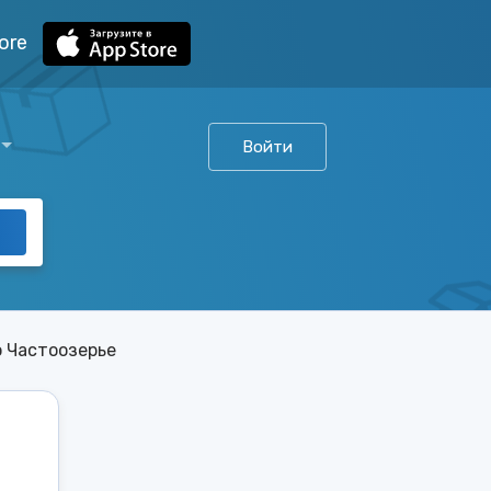
ore
Войти
о Частоозерье