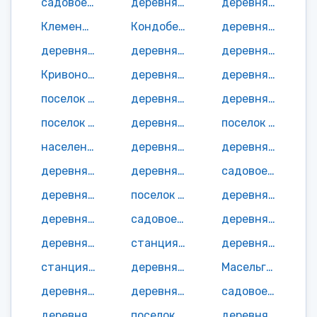
садовое неком-е товарищество Карху СОТ
деревня Кефтеницы
деревня Кижи
Клементьевская деревня
Кондобережская деревня
деревня Корба
деревня Коробейниково
деревня Коровниково
деревня Космозеро
Кривоноговская деревня
деревня Куднаволок
деревня Кузаранда
поселок Кумса-2
деревня Кургеницы
деревня Кярзино
поселок Лавас-Губа
деревня Лазарево
поселок Ламбасручей
населенный пункт Ландыш СОТ
деревня Лахново
деревня Лахта
деревня Лебещина
деревня Леликово
садовое неком-е товарищество Лесовик СОТ
деревня Лисицино
поселок Лобское
деревня Лобское
деревня Лог
садовое неком-е товарищество Локомотив СОТ
деревня Лонгасы
деревня Лумбуши
станция Лумбушозеро
деревня Малая Нива
станция Малыга
деревня Мальково
Масельгская станция
деревня Масельская Гора
деревня Маслозеро
садовое неком-е товарищество Мастерок СОТ
деревня Медведева
поселок ММС
деревня Морковщина