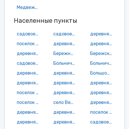
Медвежьегорск
Населенные пункты
садовое неком-е товарищество Автомобилист СОТ (Чебино)
садовое неком-е товарищество Автомобилист СОТ (Шуньга)
деревня Ажепнаволок
поселок Ахвенламби
деревня Батова
деревня Белохино
деревня Берег
Бережная деревня
Бережская деревня
садовое неком-е товарищество Березка СОТ
Больничный поселок
Больничный поселок
деревня Большая Нива
деревня Большая Сельга
Большой Клеменецкий остров
деревня Бор
деревня Бор-Пуданцев
деревня Боярщина
поселок Ванзозеро
деревня Васильево
деревня Вегоруксы
поселок Великая Губа
село Великая Губа
деревня Великая Нива
деревня Венгигора
деревня Вертилово
поселок Верхнее Волозеро
деревня Верхняя Путка
деревня Верховье
садовое неком-е товарищество Ветеран СОТ