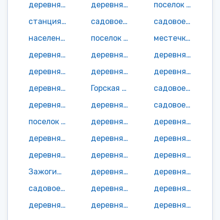
деревня Вигово
деревня Вицино
поселок Вичка
станция Вичка
садовое неком-е товарищество Водник-3 СОТ
садовое неком-е товарищество Водник-4 СОТ
населенный пункт Водник СОТ
поселок Возрицы
местечко Войгуба
деревня Волкостров
деревня Воробьево
деревня Воробьи
деревня Вырозеро
деревня Габсельга
деревня Гарницы
деревня Голиково
Горская деревня
садовое неком-е товарищество Гранит СОТ (Чебино)
деревня Данилово
деревня Деригузово
садовое неком-е товарищество Дружба СОТ
поселок Евгора
деревня Еглово
деревня Екимово
деревня Ерсенево
деревня Есино
деревня Есино
деревня Жарниково
деревня Загубье
деревня Загубье
Зажогинская деревня
деревня Заречье
деревня Заречье-Вырозеро
садовое неком-е товарищество Здоровье СОТ
деревня Зубово
деревня Ионина Гора
деревня Кажма
деревня Карельская Масельга
деревня Карзикозеро