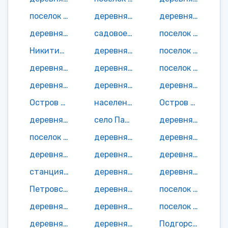
поселок Морская Масельга
деревня Мустова
деревня Мягрозеро
деревня Мяндусельга
садовое неком-е товарищество Надежда СОТ
поселок Немино-3
Никитинская деревня
деревня Никонова Губа
поселок Новая Габсельга
деревня Носоновщина
деревня Обельщина
поселок Огорелыши
деревня Онежены
деревня Онтова
деревня Остречье
Остров Высокий населенный пункт
населенный пункт Остров Кижи
Остров Маячный населенный пункт
деревня Оятевщина
село Паданы
деревня Падмозеро
поселок Падун
деревня Палтега
деревня Патаневщина
деревня Патрово
деревня Паяницы
деревня Первые Гарницы
станция Пергуба
деревня Перхина
деревня Петрово
Петровская деревня
деревня Петры
поселок городского типа Пиндуши
деревня Плешки
деревня Побережье
поселок городского типа Повенец
деревня Погост
деревня Погост
Подгорская деревня