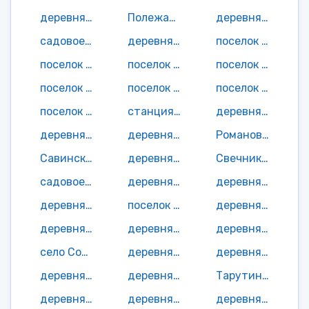
деревня Покровское
Полежаевская деревня
деревня Поля
садовое неком-е товарищество Полянка СОТ
деревня Посад
поселок поселок при 1 шлюзе ББК
поселок поселок при 2 шлюзе ББК
поселок поселок при 3 шлюзе ББК
поселок поселок при 4 шлюзе ББК
поселок поселок при 5 шлюзе ББК
поселок поселок при 7 шлюзе ББК
поселок поселок при 8 шлюзе ББК
поселок поселок при 9 шлюзе ББК
станция Предмедгорский
деревня Пургино
деревня Рамполе
деревня Речка
Романовская деревня
Савинская деревня
деревня Салмагуба
Свечниковская деревня
садовое неком-е товарищество Сегозерье СОТ
деревня Сельги
деревня Семчезеро
деревня Сенная Губа
поселок Сергиево
деревня Середка
деревня Сибово
деревня Сигово
деревня Скурнино
село Сосновка
деревня Спировка
деревня Сычи
деревня Сяргозеро
деревня Тамбицы
Тарутинская деревня
деревня Телятниково
деревня Терехово
деревня Терманы