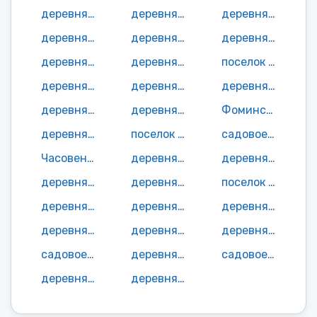
деревня Тимохово
деревня Типиницы
деревня Тихвин Бор
деревня Толвуйский Бор
деревня Толвуя
деревня Траково
деревня Тунат-Река
деревня Угловщина
поселок Узкая Салма
деревня Узкие
деревня Усть-Путка
деревня Усть-Яндома
деревня Федотово
деревня Фомино
Фоминская деревня
деревня Хашезеро
поселок Хижозеро
садовое неком-е товарищество Чайка СОТ
Часовенская деревня
деревня Чебино
деревня Челмужи
деревня Черкасы
деревня Шаболино
поселок Шалговаара
деревня Шалговаара
деревня Шильтя
деревня Шлямино
деревня Шуйно
деревня Шуньга
деревня Щепино
садовое неком-е товарищество Энтузиаст СОТ
деревня Юккогуба
садовое неком-е товарищество Юрьевицы СОТ
деревня Ямка
деревня Яндомозеро