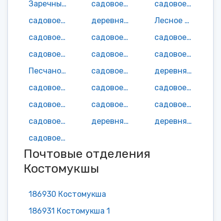
Заречный поселок
садовое неком-е товарищество Инфра-1
садовое неком-е товарищество Капелька
садовое неком-е товарищество Карельский садовод
деревня Ладвозеро
Лесное садовое неком-е товарищество
садовое неком-е товарищество Лувозеро
садовое неком-е товарищество Луонто
садовое неком-е товарищество Люття
садовое неком-е товарищество Медик
садовое неком-е товарищество Нюк
садовое неком-е товарищество Общество неработающих пенсионеров
Песчаное садовое неком-е товарищество
садовое неком-е товарищество Пикник
деревня Поньгагуба
садовое неком-е товарищество Радуга-М
садовое неком-е товарищество Руда
садовое неком-е товарищество Рудник
садовое неком-е товарищество Сампо
садовое неком-е товарищество Северянин
садовое неком-е товарищество Строитель
садовое неком-е товарищество Стройматериалы
деревня Суднозеро
деревня Толлорека
садовое неком-е товарищество Черемушки
Почтовые отделения
Костомукшы
186930 Костомукша
186931 Костомукша 1