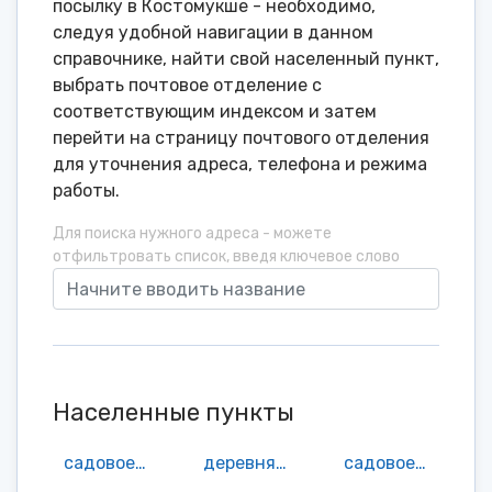
посылку в Костомукше - необходимо,
следуя удобной навигации в данном
справочнике, найти свой населенный пункт,
выбрать почтовое отделение с
соответствующим индексом и затем
перейти на страницу почтового отделения
для уточнения адреса, телефона и режима
работы.
Для поиска нужного адреса - можете
отфильтровать список, введя ключевое слово
Населенные пункты
садовое неком-е товарищество Виктория
деревня Вокнаволок
садовое неком-е товарищество Галинка