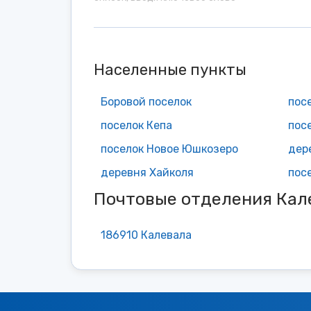
Населенные пункты
Боровой поселок
пос
поселок Кепа
пос
поселок Новое Юшкозеро
дер
деревня Хайколя
пос
Почтовые отделения Кал
186910 Калевала