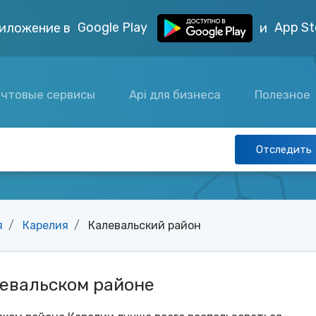
Google Play
App St
иложение в
и
чтовые сервисы
Api для бизнеса
Полезное
Отследить
я
Карелия
Калевальский район
левальском районе