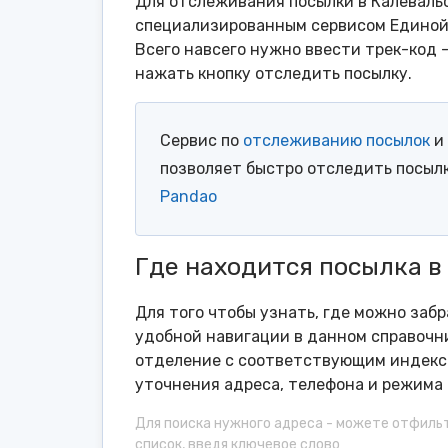
Для отслеживания посылки в Калеваль
специализированным сервисом Единой 
Всего навсего нужно ввести трек-код 
нажать кнопку отследить посылку.
Сервис по
отслеживанию посылок
и 
позволяет быстро отследить посыл
Pandao
Где находится посылка в
Для того чтобы узнать, где можно забр
удобной навигации в данном справочни
отделение с соответствующим индексо
уточнения адреса, телефона и режима 
Для поиска нужного адреса - можете отфиль
список, введя ключевое слово