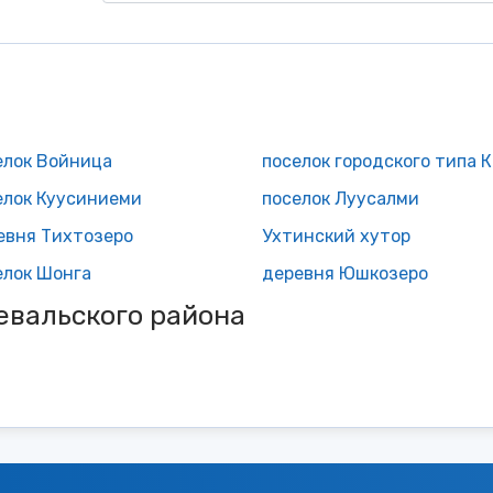
елок Войница
пос
елок Куусиниеми
поселок Луусалми
евня Тихтозеро
Ухтинский хутор
елок Шонга
деревня Юшкозеро
евальского района