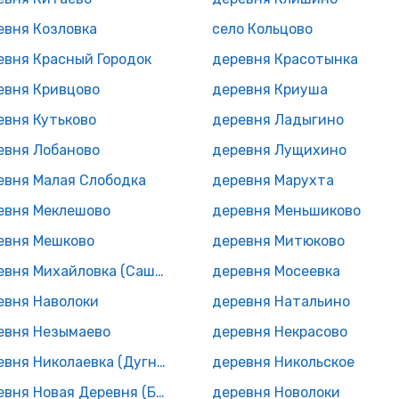
евня Козловка
село Кольцово
евня Красный Городок
деревня Красотынка
евня Кривцово
деревня Криуша
евня Кутьково
деревня Ладыгино
евня Лобаново
деревня Лущихино
евня Малая Слободка
деревня Марухта
евня Меклешово
деревня Меньшиково
евня Мешково
деревня Митюково
деревня Михайловка (Сашкинский с/с)
деревня Мосеевка
евня Наволоки
деревня Натальино
евня Незымаево
деревня Некрасово
деревня Николаевка (Дугнинский с/с)
деревня Никольское
деревня Новая Деревня (Бебелевский с/с)
деревня Новолоки