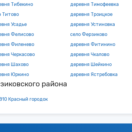
евня Тибекино
деревня Тимофеевка
о Титово
деревня Троицкое
евня Усадье
деревня Устиновка
евня Фелисово
село Ферзиково
евня Филенево
деревня Фитинино
евня Черкасово
деревня Чкалово
евня Шахово
деревня Шейкино
евня Юркино
деревня Ястребовка
зиковского района
810 Красный городок