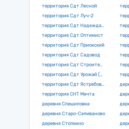
территория Сдт Лесной
тер
территория Сдт Луч-2
тер
территория Сдт Надежда (Желябужский)
территория Сдт Оптимист
тер
территория Сдт Приокский
тер
территория Сдт Садовод
территория Сдт Строитель (Незымаево)
тер
территория Сдт Урожай (Катенево)
тер
территория Сдт Ястребовское
дер
территория СНТ Мечта
дер
деревня Спешиловка
дер
деревня Старо-Селиваново
дер
деревня Стопкино
дер