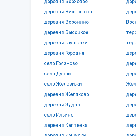
деревня Верховое
дер
деревня Вишняково
дер
деревня Воронино
Вос
деревня Высоцкое
тер
деревня Глушонки
деревня Городня
дер
село Грязново
дер
село Дупли
дер
село Желовижи
Жел
деревня Желяково
дер
деревня Зудна
село Ильино
дер
деревня Каптевка
дер
деревня Кашурки
дер