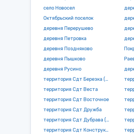
село Новосел
дер
Октябрьский поселок
дер
деревня Перерушево
дер
деревня Петровка
дер
деревня Поздняково
Пок
деревня Пышково
Рае
деревня Русино
дер
территория Сдт Березка (Городня)
территория Сдт Веста
тер
территория Сдт Восточное
тер
территория Сдт Дружба
тер
территория Сдт Дубрава (Коптевка)
территория Сдт Конструктор
тер