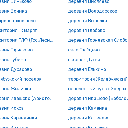
евня Виньково
деревня Висляево
евня Воинка
деревня Володарское
кресенское село
деревня Выселки
ритория Гк Варяг
деревня Глебово
территория ГЛФ (Гос.Лесной Фонд)
дерев
евня Горчаково
село Грабцево
евня Губино
поселок Дугна
евня Дурасово
деревня Елькино
ябужский поселок
терр
евня Жиливки
населенный пунк
деревня Ивашево (Аристовский с/с)
деревня Ивашево (Бе
евня Искра
деревня Каменка
евня Караваинки
деревня Катенево
евня Китаево
деревня Клишино