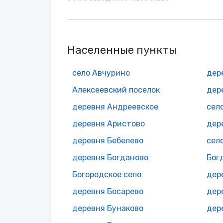
Населенные пункты
село Авчурино
дер
Алексеевский поселок
дер
деревня Андреевское
сел
деревня Аристово
дер
деревня Бебелево
сел
деревня Богданово
Бог
Богородское село
дер
деревня Босарево
дер
деревня Бунаково
дер