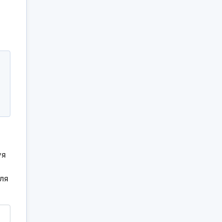
уя
ля