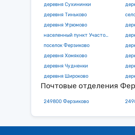
деревня Сухининки
дер
деревня Тиньково
сел
деревня Угрюмово
дер
населенный пункт Участок Калужская ГНС
дер
поселок Ферзиково
дер
деревня Хомяково
дер
деревня Чудненки
дер
деревня Широково
дер
Почтовые отделения Фер
249800 Ферзиково
249