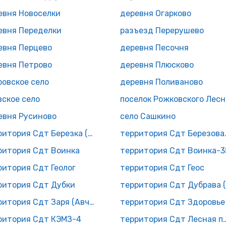
евня Новоселки
деревня Огарково
евня Переделки
разъезд Перерушево
евня Перцево
деревня Песочня
евня Петрово
деревня Плюсково
ровское село
деревня Поливаново
вское село
пос
евня Русиново
село Сашкино
территория Сдт Березка (Кросна)
территор
ритория Сдт Воинка
территория Сдт Воинка-3
ритория Сдт Геолог
территория Сдт Геос
ритория Сдт Дубки
территория Сдт Заря (Авчурино)
территория Сдт Здоровье
ритория Сдт КЭМЗ-4
территория Сдт Л