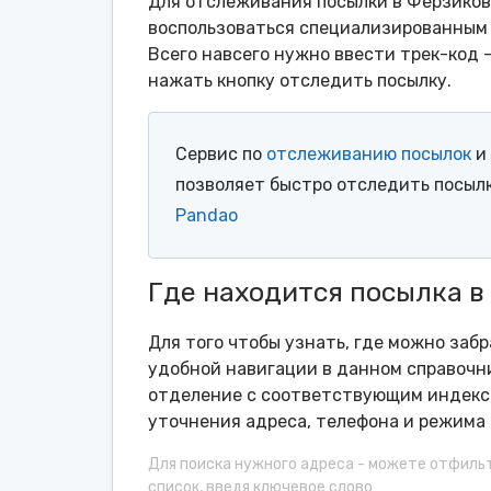
Для отслеживания посылки в Ферзиков
воспользоваться специализированным 
Всего навсего нужно ввести трек-код 
нажать кнопку отследить посылку.
Сервис по
отслеживанию посылок
и 
позволяет быстро отследить посыл
Pandao
Где находится посылка в
Для того чтобы узнать, где можно заб
удобной навигации в данном справочни
отделение с соответствующим индексо
уточнения адреса, телефона и режима 
Для поиска нужного адреса - можете отфиль
список, введя ключевое слово