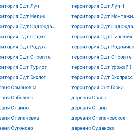
ритория Сдт Луч
территория Сдт Луч-1
ритория Сдт Медик
террито
территория Сдт Надежда (Фелисово)
территория
ритория Сдт Отдых
территория Сдт
ритория Сдт Радуга
территория Сдт Родничек
территория Сдт Строитель-3
территория Сдт Строитель (Ка
ритория Сдт Турист
территория Сдт Урожай (В
ритория Сдт Эколог
территория Сдт Экспресс
евня Семеновка
территория Снт Горки
евня Соболево
деревня Спасс
евня Стаино
деревня Станы
евня Степановка
деревня Степановское
евня Сугоново
деревня Судаково