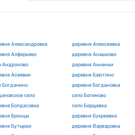
евня Александровка
деревня Алексеевка
евня Алферьево
деревня Анашково
о Андроново
деревня Анненки
евня Асеевки
деревня Баютино
о Богданино
деревня Богдановка
дановское село
село Богимово
евня Болдасовка
село Борщевка
евня Бронцы
деревня Букреевка
евня Бутырки
деревня Варваровка