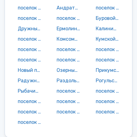
поселок Адык
Андратинский поселок
поселок Артезиан
поселок Ачинеры
поселок Булмукта
Буровой поселок
Дружный поселок
Ермолинский поселок
Калининский поселок
поселок Кек Усн
Комсомольский поселок
Кумской поселок
поселок Лагань
поселок Майхара
поселок Маныч
поселок Меклета
поселок Мелиоратор
поселок Нарын Худук
Новый поселок
Озерный поселок
Прикумский поселок
Радужный поселок
Раздольный поселок
Рогульский поселок
Рыбачий поселок
поселок Сарул
поселок Светлый Ерек
поселок Теегин Герл
поселок Халтрын-Бор
поселок Цува
поселок Чанта
поселок Чапчачи
поселок Шин Тег
поселок Яковлево