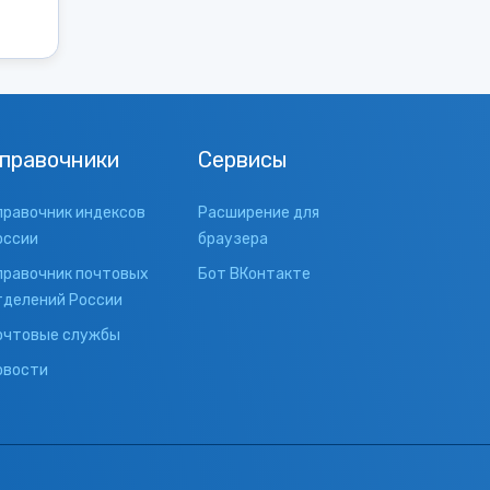
правочники
Сервисы
правочник индексов
Расширение для
оссии
браузера
правочник почтовых
Бот ВКонтакте
тделений России
очтовые службы
овости