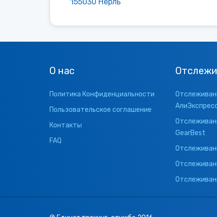
155030 Нерль
О нас
Отслежи
Политика Конфиденциальности
Отслеживани
АлиЭкспрес
Пользовательское соглашение
Отслеживани
Контакты
GearBest
FAQ
Отслеживани
Отслеживан
Отслеживани