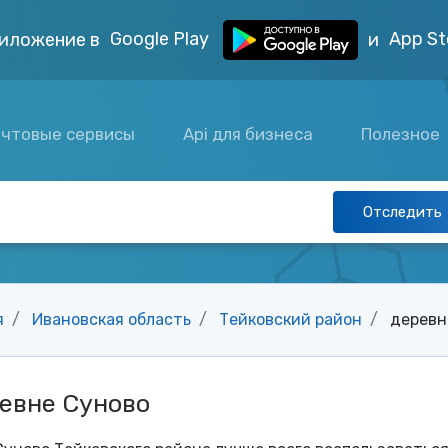
Google Play
App St
иложение в
и
чтовые сервисы
Api для бизнеса
Полезное
Отследить
я
Ивановская область
Тейковский район
деревн
ревне Суново