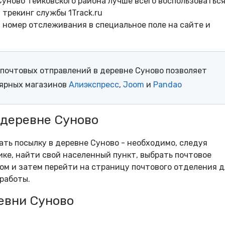
уново Тейковского района лучше всего воспользоватьс
трекинг службы 1Track.ru
- номер отслеживания в специальное поле на сайте и
почтовых отправлений в деревне Суново позволяет
лярных магазинов
Алиэкспресс
,
Joom
и
Pandao
 деревне Суново
ать посылку в деревне Суново - необходимо, следуя
ке, найти свой населенный пункт, выбрать почтовое
м и затем перейти на страницу почтового отделения д
работы.
евни Суново