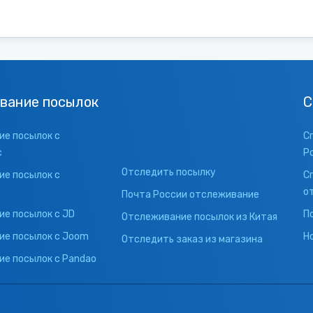
вание посылок
С
е посылок с
С
с
Р
Отследить посылку
е посылок с
С
о
Почта России отслеживание
е посылок с JD
П
Отслеживание посылок из Китая
ие посылок с Joom
Н
Отследить заказ из магазина
е посылок с Pandao