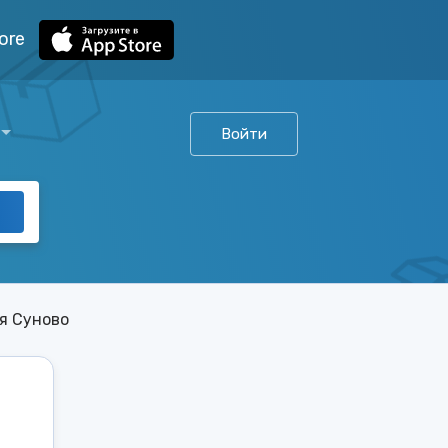
ore
Войти
я Суново