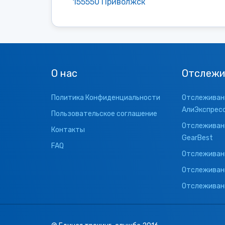
155550 Приволжск
О нас
Отслежи
Политика Конфиденциальности
Отслеживани
АлиЭкспрес
Пользовательское соглашение
Отслеживани
Контакты
GearBest
FAQ
Отслеживани
Отслеживан
Отслеживани