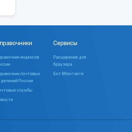
правочники
Сервисы
правочник индексов
Расширение для
оссии
браузера
правочник почтовых
Бот ВКонтакте
тделений России
очтовые службы
овости