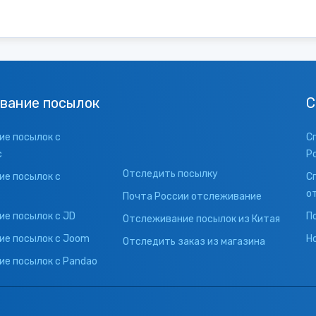
вание посылок
С
е посылок с
С
с
Р
Отследить посылку
е посылок с
С
о
Почта России отслеживание
е посылок с JD
П
Отслеживание посылок из Китая
ие посылок с Joom
Н
Отследить заказ из магазина
е посылок с Pandao