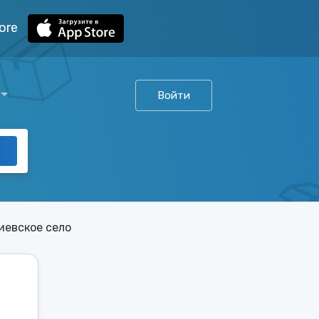
ore
Войти
иевское село