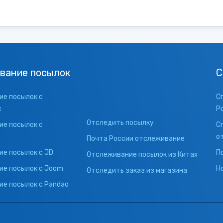
вание посылок
С
е посылок с
С
с
Р
Отследить посылку
е посылок с
С
о
Почта России отслеживание
е посылок с JD
П
Отслеживание посылок из Китая
ие посылок с Joom
Н
Отследить заказ из магазина
е посылок с Pandao