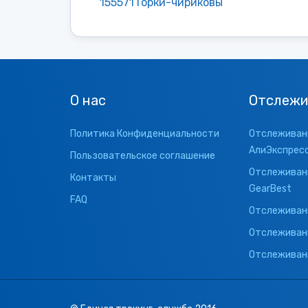
155571 Горки-чириковы
О нас
Отслежи
Политика Конфиденциальности
Отслеживани
АлиЭкспрес
Пользовательское соглашение
Отслеживани
Контакты
GearBest
FAQ
Отслеживани
Отслеживан
Отслеживани