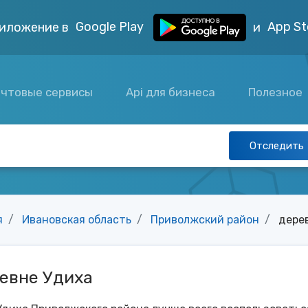
Google Play
App St
иложение в
и
чтовые сервисы
Api для бизнеса
Полезное
Отследить
я
Ивановская область
Приволжский район
дере
евне Удиха