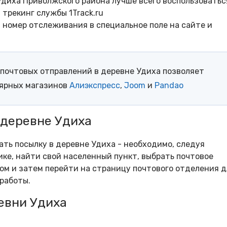
Удиха Приволжского района лучше всего воспользоватьс
трекинг службы 1Track.ru
- номер отслеживания в специальное поле на сайте и
почтовых отправлений в деревне Удиха позволяет
лярных магазинов
Алиэкспресс
,
Joom
и
Pandao
 деревне Удиха
ать посылку в деревне Удиха - необходимо, следуя
ке, найти свой населенный пункт, выбрать почтовое
м и затем перейти на страницу почтового отделения д
работы.
евни Удиха