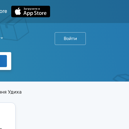
ore
Войти
вня Удиха