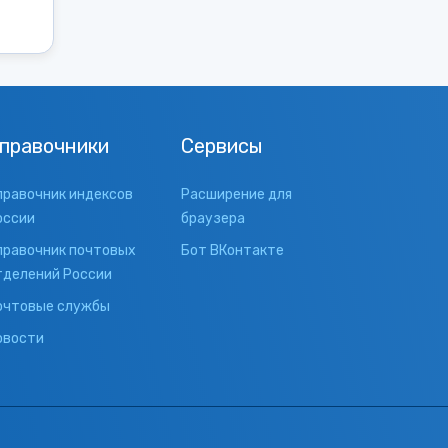
правочники
Сервисы
правочник индексов
Расширение для
оссии
браузера
правочник почтовых
Бот ВКонтакте
тделений России
очтовые службы
овости