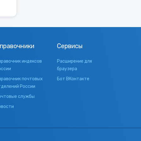
правочники
Сервисы
правочник индексов
Расширение для
оссии
браузера
правочник почтовых
Бот ВКонтакте
тделений России
очтовые службы
овости