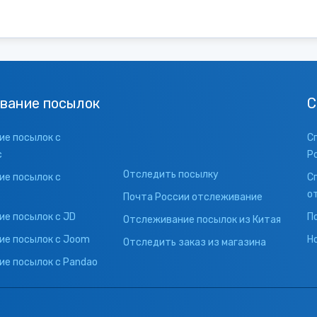
вание посылок
С
е посылок с
С
с
Р
Отследить посылку
е посылок с
С
о
Почта России отслеживание
е посылок с JD
П
Отслеживание посылок из Китая
ие посылок с Joom
Н
Отследить заказ из магазина
е посылок с Pandao