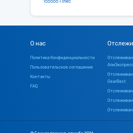
155555 Плес
О нас
Отслежи
Политика Конфиденциальности
Отслеживани
АлиЭкспрес
Пользовательское соглашение
Отслеживани
Контакты
GearBest
FAQ
Отслеживани
Отслеживан
Отслеживани