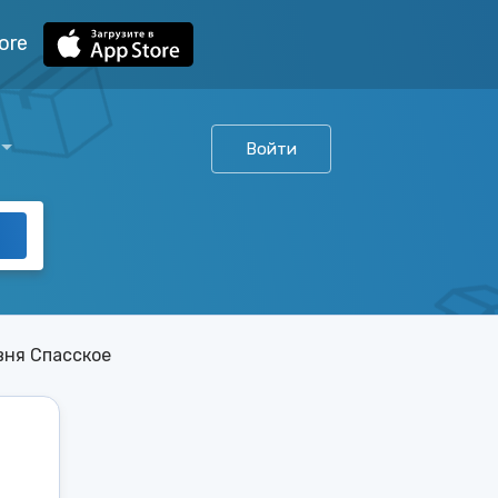
ore
Войти
вня Спасское