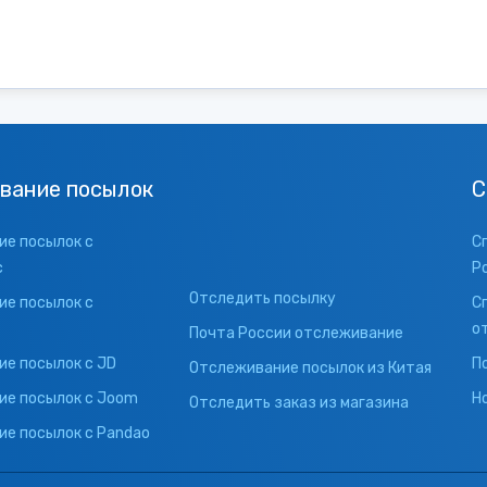
вание посылок
С
е посылок с
С
с
Р
Отследить посылку
е посылок с
С
о
Почта России отслеживание
е посылок с JD
П
Отслеживание посылок из Китая
ие посылок с Joom
Н
Отследить заказ из магазина
е посылок с Pandao