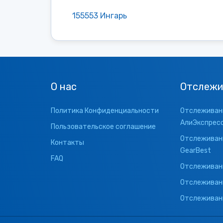
155553 Ингарь
О нас
Отслежи
Политика Конфиденциальности
Отслеживани
АлиЭкспрес
Пользовательское соглашение
Отслеживани
Контакты
GearBest
FAQ
Отслеживани
Отслеживан
Отслеживани