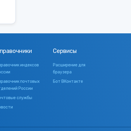
правочники
Сервисы
правочник индексов
Расширение для
оссии
браузера
правочник почтовых
Бот ВКонтакте
тделений России
очтовые службы
овости