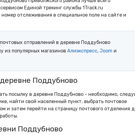
Поддубново Приволжского района лучше всего
сервисом Единой трекинг службы 1Track.ru
- номер отслеживания в специальное поле на сайте и
почтовых отправлений в деревне Поддубново
ку из популярных магазинов
Алиэкспресс
,
Joom
и
 деревне Поддубново
рать посылку в деревне Поддубново - необходимо, следу
ке, найти свой населенный пункт, выбрать почтовое
м и затем перейти на страницу почтового отделения д
работы.
евни Поддубново