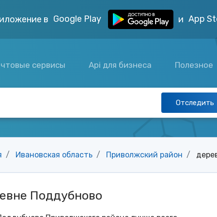
Google Play
App St
иложение в
и
чтовые сервисы
Api для бизнеса
Полезное
Отследить
я
Ивановская область
Приволжский район
дере
ревне Поддубново