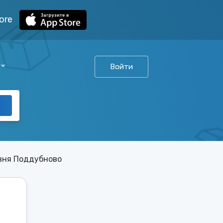
ore
Войти
вня Поддубново