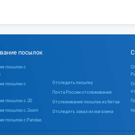
вание посылок
С
е посылок с
С
с
Р
Отследить посылку
е посылок с
С
о
Почта России отслеживание
е посылок с JD
П
Отслеживание посылок из Китая
ие посылок с Joom
Н
Отследить заказ из магазина
е посылок с Pandao