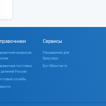
правочники
Сервисы
правочник индексов
Расширение для
оссии
браузера
правочник почтовых
Бот ВКонтакте
тделений России
очтовые службы
овости