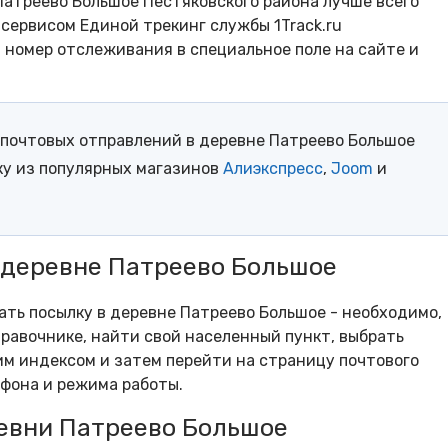
Патреево Большое Пестяковского района лучше всего
сервисом Единой трекинг службы 1Track.ru
- номер отслеживания в специальное поле на сайте и
почтовых отправлений в деревне Патреево Большое
ку из популярных магазинов
Алиэкспресс
,
Joom
и
 деревне Патреево Большое
рать посылку в деревне Патреево Большое - необходимо,
равочнике, найти свой населенный пункт, выбрать
м индексом и затем перейти на страницу почтового
ефона и режима работы.
евни Патреево Большое