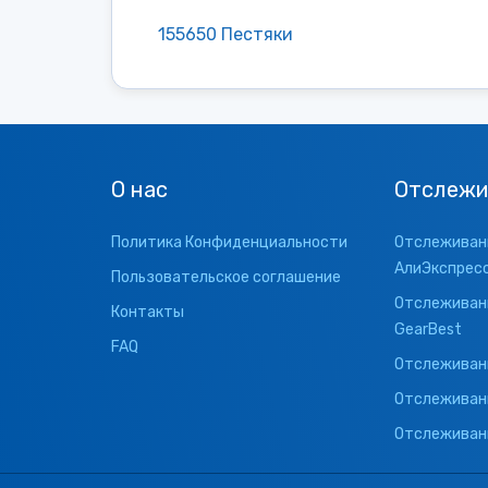
155650 Пестяки
О нас
Отслежи
Политика Конфиденциальности
Отслеживани
АлиЭкспрес
Пользовательское соглашение
Отслеживани
Контакты
GearBest
FAQ
Отслеживани
Отслеживан
Отслеживани