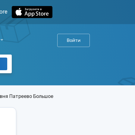
ore
Войти
вня Патреево Большое