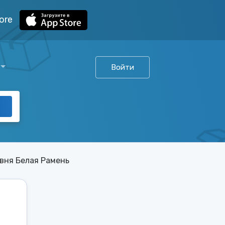
ore
Войти
вня Белая Рамень