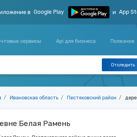
Google Play
App St
иложение в
и
чтовые сервисы
Api для бизнеса
Полезное
Отследить
я
Ивановская область
Пестяковский район
дере
евне Белая Рамень