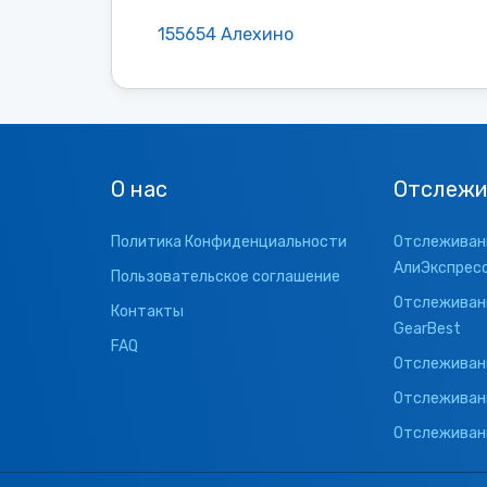
155654 Алехино
О нас
Отслежи
Политика Конфиденциальности
Отслеживани
АлиЭкспрес
Пользовательское соглашение
Отслеживани
Контакты
GearBest
FAQ
Отслеживани
Отслеживан
Отслеживани