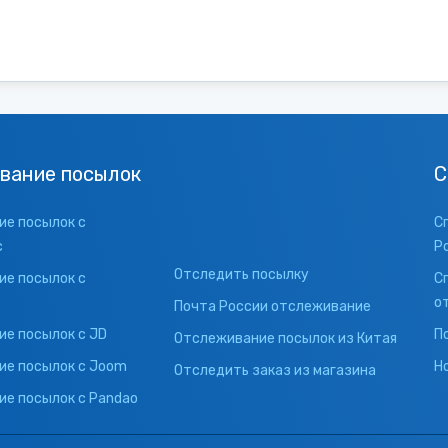
вание посылок
С
е посылок с
С
с
Р
Отследить посылку
е посылок с
С
о
Почта России отслеживание
е посылок с JD
П
Отслеживание посылок из Китая
ие посылок с Joom
Н
Отследить заказ из магазина
е посылок с Pandao