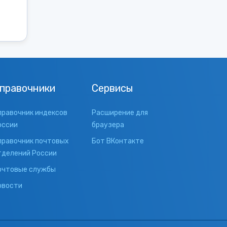
правочники
Сервисы
правочник индексов
Расширение для
оссии
браузера
правочник почтовых
Бот ВКонтакте
тделений России
очтовые службы
овости