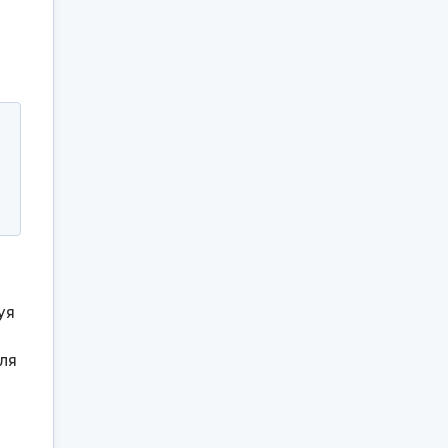
уя
ля