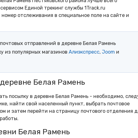
елая Рамень Пестяковского района лучше всего
сервисом Единой трекинг службы 1Track.ru
- номер отслеживания в специальное поле на сайте и
почтовых отправлений в деревне Белая Рамень
ку из популярных магазинов
Алиэкспресс
,
Joom
и
 деревне Белая Рамень
ать посылку в деревне Белая Рамень - необходимо, след
ке, найти свой населенный пункт, выбрать почтовое
м и затем перейти на страницу почтового отделения д
работы.
евни Белая Рамень