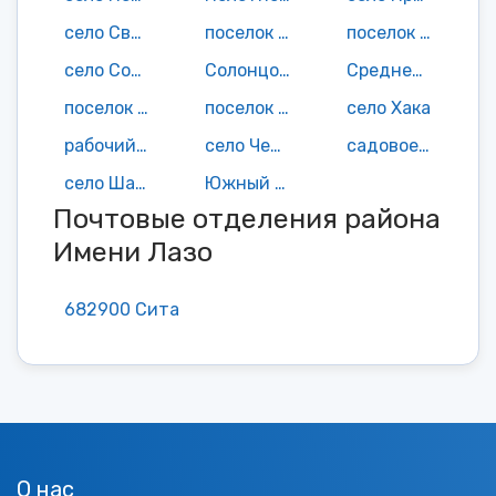
село Святогорье
поселок Сидима
поселок Сита
село Соколовка
Солонцовый поселок
Среднехорский поселок
поселок Сукпай
поселок Третий сплавной участок
село Хака
рабочий поселок Хор
село Черняево
садовое неком-е товарищество Чирки
село Шаповаловка
Южный поселок
Почтовые отделения района
Имени Лазо
682900 Сита
О нас