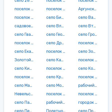
село 28 км
поселок 34 км
поселок 43 км
поселок 52 км
поселок 53 км
Аргунское село
поселок База Дрофа
село Бичевая
село Васильевка
садовое неком-е товарищество Ветеран
село Владимировка
село Второй Сплавной Участок
село Гвасюги
село Георгиевка
село Гродеково
поселок Долми
село Дрофа
поселок Дурмин
село Екатеринославка
поселок Змейка
село Зоевка
Золотой поселок
село Каменец-Подольск
поселок Катэн
село Киинск
поселок Кия
село Кондратьевка
поселок и(при) станция(и) Кругликово
село Кругликово
поселок Кутузовка
село Марусино
село Могилевка
рабочий поселок Мухен
Невельское село
поселок Новостройка
поселок Обор
село Павленково
рабочий поселок Переяславка
городок Переяславка Вторая
село Петровичи
Полетное село
село Прудки