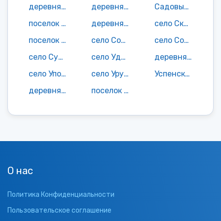
деревня Рясное
деревня Саврасовка
Садовый поселок
поселок Семеновка
деревня Скрябино
село Скуратово
поселок Согласие
село Сосновка
село Сосновое Болото
село Субботово
село Удельные Уты
деревня Упологи
село Упорой
село Уручье
Успенский поселок
деревня Хмелево
поселок Хутор-Бор
О нас
Политика Конфиденциальности
Пользовательское соглашение