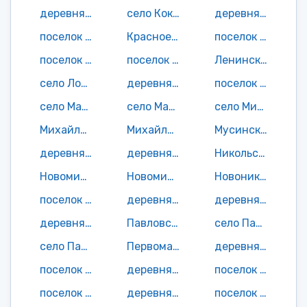
деревня Клинок
село Кокино
деревня Колодное
поселок Красная Звезда
Красное село
поселок Красное Знамя
поселок Красный Рог
поселок Кубовая
Ленинский поселок
село Лопушь
деревня Маковье
поселок Малиновка
село Малфа
село Малый Крупец
село Мирковы Уты
Михайловский поселок
Михайловский поселок
Мусинский поселок
деревня Мякишево
деревня Николаевка
Никольский поселок
Новомихайловский поселок
Новомихайловский поселок
Новониколаевский поселок
поселок Новый Городец
деревня Ольховка
деревня Орменка
деревня Павловка
Павловский поселок
село Палужье
село Паниковец
Первомайский поселок
деревня Переторги
поселок Пильшино
деревня Пильшино
поселок Платовый Дуб
поселок Покровка
деревня Полубеевка
поселок Порошино