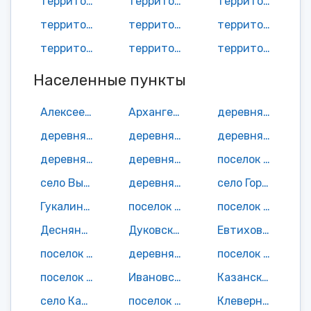
территория Выгоничское городское поселение
территория Кокинское сельское поселение
территория Красносельское сельское поселение
территория Лопушское сельское поселение
территория Орменское сельское поселение
территория Скрябинское сельское поселение
территория Сосновское сельское поселение
территория Утынское сельское поселение
территория Хмелевское сельское поселение
Населенные пункты
Алексеевский поселок
Архангельский поселок
деревня Бабинка
деревня Березовая Роща
деревня Богдановка
деревня Большой Крупец
деревня Бородино
деревня Бурачовка
поселок Выгоничи
село Выгоничи
деревня Горицы
село Городец
Гукалинский поселок
поселок Деберка
поселок Десна
Деснянский поселок
Дуковский поселок
Евтиховский поселок
поселок Закочье
деревня Залядка
поселок Заречье
поселок Заречье
Ивановский поселок
Казанский поселок
село Карповка
поселок Киселевка
Клеверный поселок