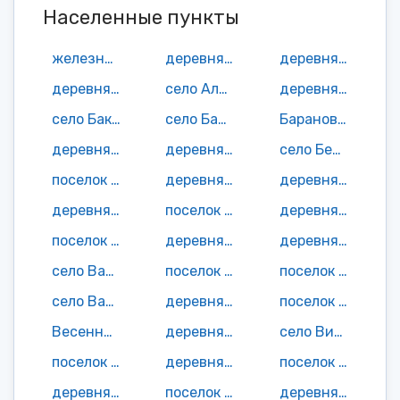
Населенные пункты
железнодорожная будка 103 км
деревня Азарово
деревня Аксаментово
деревня Александровка
село Алексеевск
деревня Анишино
село Баклань
село Балыки
Барановский поселок
деревня Барыки
деревня Беловск
село Бельково
поселок Березки
деревня Березовка
деревня Бибики
деревня Близницы
поселок Бобровник
деревня Бохоричи
поселок Боюры
деревня Бумажная Фабрика
деревня Бытня
село Валуец
поселок Василевичи
поселок Васильки
село Васьковичи
деревня Верхняя Злобинка
поселок Вершань
Весенний поселок
деревня Ветошки
село Витовка
поселок Войки
деревня Волжино
поселок Волна Революции
деревня Воловня
поселок Воловня
деревня Волохи