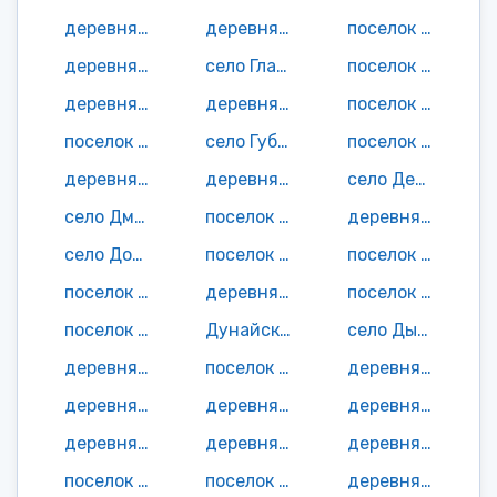
деревня Вормино
деревня Вяльки
поселок Галая Лужа
деревня Гамалеевка
село Глазово
поселок Гончаровка
деревня Горбачи
деревня Граборовка
поселок Громыки
поселок Гряда
село Губостово
поселок Гурин
деревня Гущино
деревня Дадоровка
село Демьяново
село Дмитрово
поселок Добрая Воля
деревня Долбежи
село Доманичи
поселок Дом Отдыха
поселок Дряговка
поселок Дубовая Роща
деревня Дубрава
поселок Дубрава
поселок Дубровка
Дунайский поселок
село Дымово
деревня Дягово
поселок Житня
деревня Житня
деревня Жлудки
деревня Журавка
деревня Журавлево
деревня Завалипути
деревня Заполье
деревня Заречье
поселок Заречье
поселок Заречье
деревня Заречье