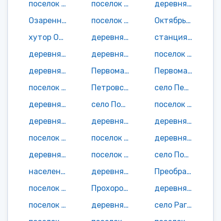
поселок Новый Раздел
поселок Новый Хутор
деревня Огородники
Озаренный поселок
поселок Озерище
Октябрьский поселок
хутор Октябрьское Лесничество
деревня Ольговка
станция Паниковка
деревня Паниковка
деревня Папсуевка
поселок Пашичи
деревня Пашково
Первомайский поселок
Первомайское село
поселок Песчанка
Петровский поселок
село Печня
деревня Писарево
село Подбелово
поселок Подборье
деревня Подыменка
деревня Покровка
деревня Польники
поселок Поляна
поселок Поляна
деревня Полянка
деревня Поповка
поселок Поповка
село Поповка
населенный пункт Почеп-2
деревня Починок
Преображенский поселок
поселок Прогресс
Прохоровский поселок
деревня Пукосино
поселок Путиловец
деревня Пушкари
село Рагозино