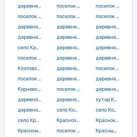
деревня Заречье
поселок Зеленая Роща
поселок Зеленый Гай
поселок Зеленый Куст
поселок Зеленый Рог
поселок Золотая Ветка
деревня Ивашково
деревня Игнатьево
деревня Игрушино
деревня Ильюшино
деревня Именка
деревня Казаново
село Калачово
деревня Калиновка
деревня Карпово
поселок Кирпичный Завод
деревня Кожемяки
деревня Козловка
Козловский поселок
деревня Козорезовка
поселок Колбасовка
поселок Колос
деревня Копылы
деревня Корнево
Корневский поселок
поселок Королевка
деревня Коростелево
деревня Короткие
деревня Космово
хутор Коста
деревня Котелки
село Котляково
село Котовка
село Красная Слобода
Краснознаменский поселок
Красноказацкий поселок
Красномайская деревня
поселок Красные Горки
Красный поселок