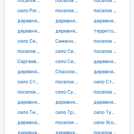
поселок городского типа Рамасуха
поселок Ратный Ров
поселок Речица
село Рогово
поселок Роща
поселок Роща
деревня Рудня
деревня Рудня
деревня Рукавичино
деревня Рябцы
деревня Савинки
территория Сдо Судость
село Селище
Семеновский поселок
поселок Семецкое Лесничество
поселок Семки
село Семцы
поселок Сергеевка
Сергеевский поселок
село Сетолово
деревня Сибеки
деревня Сотниково
Спасский поселок
деревня Старокрасная Слобода
село Старопочепье
поселок Стрелица
село Стригово
поселок Студенец
село Супрягино
поселок Тарасики
деревня Тарутино
деревня Татищево
деревня Телеши
село Титовка
село Третьяки
село Тубольцы
деревня Тщань
поселок Ульянов Гай
село Усошки
деревня Устиново
деревня Федоровка
поселок Хлебороб