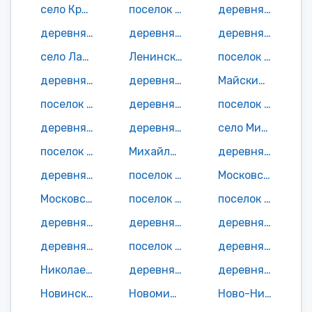
село Красный Рог
поселок Красный Стяг
деревня Кувшиново
деревня Кузнецы
деревня Курманово
деревня Лабодино
село Лапино
Ленинский поселок
поселок Липки
деревня Локня
деревня Лычево
Майский поселок
поселок Малинки
деревня Малое Староселье
поселок Мамонов
деревня Машково
деревня Милашово
село Милечь
поселок Михайловка
Михайловский поселок
деревня Михеенки
деревня Морево
поселок Москали
Московский поселок
Московский поселок
поселок Мостище
поселок Мошки
деревня Муравка
деревня Надинка
деревня Надинка
деревня Нельжичи
поселок Немчино
деревня Нижняя Злобинка
Николаевский поселок
деревня Никольщина
деревня Новая Милечь
Новинский поселок
Новомихайловский поселок
Ново-Николаевский поселок