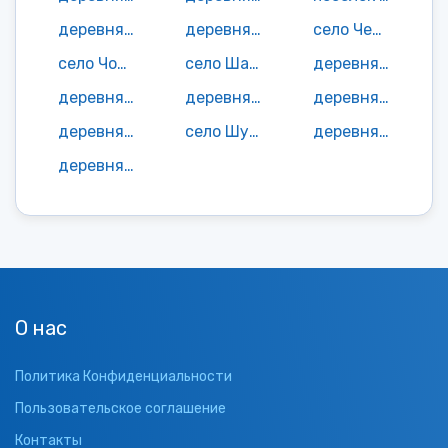
деревня Хотеничи
деревня Чемоданово
село Чернецкая Коста
село Чопово
село Шаулино
деревня Шелудьки
деревня Шиичи
деревня Ширяевка
деревня Шленговка
деревня Шмотовка
село Шуморово
деревня Щекотово
деревня Юскова Слобода
О нас
Политика Конфиденциальности
Пользовательское соглашение
Контакты