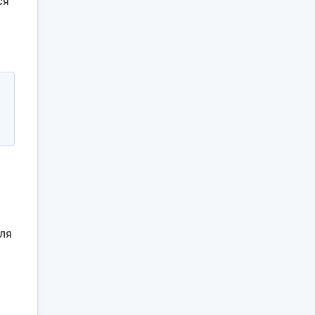
ся
ля