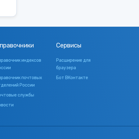
правочники
Сервисы
правочник индексов
Расширение для
оссии
браузера
правочник почтовых
Бот ВКонтакте
тделений России
очтовые службы
овости