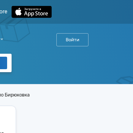
ore
Войти
ло Бирюковка