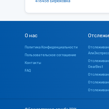
416458 Бирюковка
О нас
Отслежи
Политика Конфиденциальности
Отслеживани
АлиЭкспрес
Пользовательское соглашение
Отслеживани
Контакты
GearBest
FAQ
Отслеживани
Отслеживан
Отслеживани