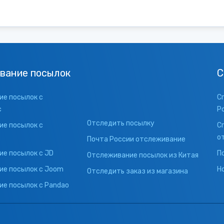
вание посылок
С
е посылок с
С
с
Р
Отследить посылку
е посылок с
С
о
Почта России отслеживание
е посылок с JD
П
Отслеживание посылок из Китая
ие посылок с Joom
Н
Отследить заказ из магазина
е посылок с Pandao