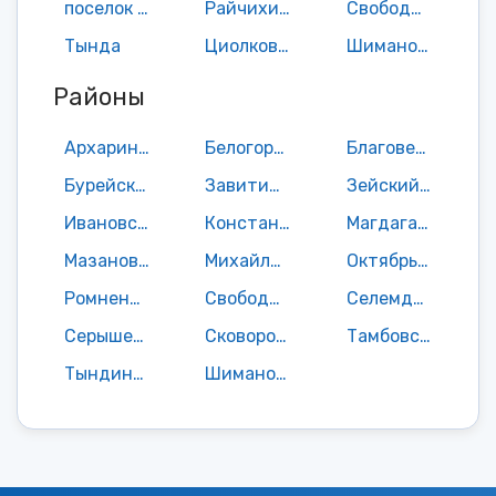
поселок городского типа Прогресс
Райчихинск
Свободный
Тында
Циолковский
Шимановск
Районы
Архаринский район
Белогорский район
Благовещенский район
Бурейский район
Завитинский район
Зейский район
Ивановский район
Константиновский район
Магдагачинский район
Мазановский район
Михайловский район
Октябрьский район
Ромненский район
Свободненский район
Селемджинский район
Серышевский район
Сковородинский район
Тамбовский район
Тындинский район
Шимановский район