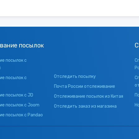
вание посылок
С
е посылок с
С
с
Р
Отследить посылку
е посылок с
С
о
Почта России отслеживание
е посылок с JD
П
Отслеживание посылок из Китая
ие посылок с Joom
Н
Отследить заказ из магазина
е посылок с Pandao