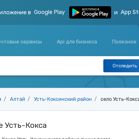
Google Play
App St
иложение в
и
чтовые сервисы
Api для бизнеса
Полезное
Отследить
я
Алтай
Усть-Коксинский район
село Усть-Кокс
е Усть-Кокса