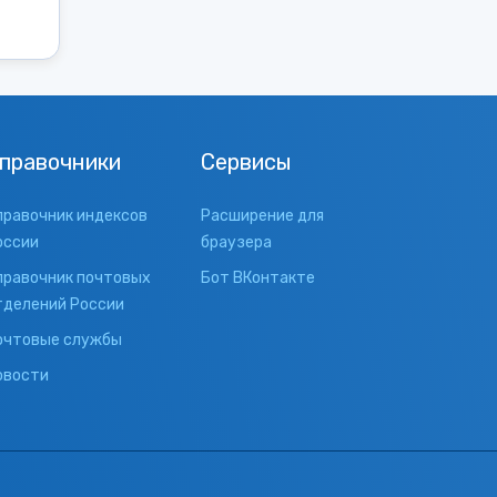
правочники
Сервисы
правочник индексов
Расширение для
оссии
браузера
правочник почтовых
Бот ВКонтакте
тделений России
очтовые службы
овости