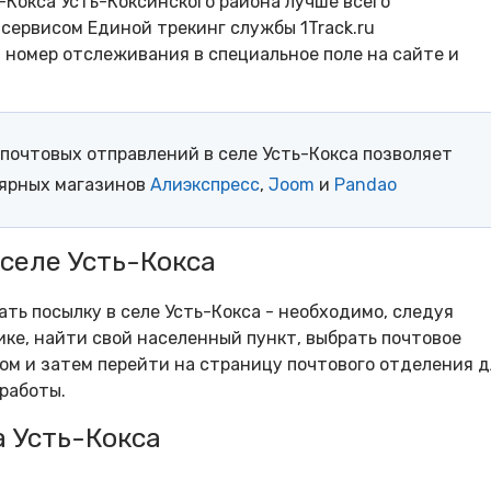
-Кокса Усть-Коксинского района лучше всего
сервисом Единой трекинг службы 1Track.ru
- номер отслеживания в специальное поле на сайте и
почтовых отправлений в селе Усть-Кокса позволяет
лярных магазинов
Алиэкспресс
,
Joom
и
Pandao
 селе Усть-Кокса
ать посылку в селе Усть-Кокса - необходимо, следуя
ке, найти свой населенный пункт, выбрать почтовое
м и затем перейти на страницу почтового отделения д
работы.
 Усть-Кокса