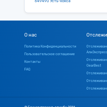
649490 Усть-кокса
О нас
Отслежи
Политика Конфиденциальности
Отслеживани
АлиЭкспрес
Пользовательское соглашение
Отслеживани
Контакты
GearBest
FAQ
Отслеживани
Отслеживан
Отслеживани